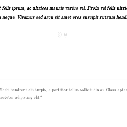
elis ipsum, ac ultrices mauris varius vel. Proin vel felis ultr
a neque. Vivamus sed arcu sit amet eros suscipit rutrum hendr
orbi hendrerit elit turpis, a porttitor tellus sollicitudin at. Class apte
ctetur adipiscing elit.