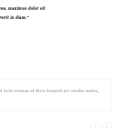
ices, maximus dolor sit
erit in diam.
nt taciti sociosqu ad litora torquent per conubia nostra,
p