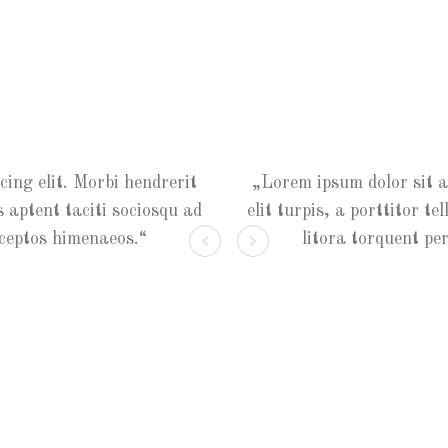
ing elit. Morbi hendrerit
Lorem ipsum dolor sit amet,
Lorem ipsum dolor sit a
ss aptent taciti sociosqu ad
elit turpis, a porttitor tellus
elit turpis, a porttitor te
nceptos himenaeos.
litora torquent per co
litora torquent pe