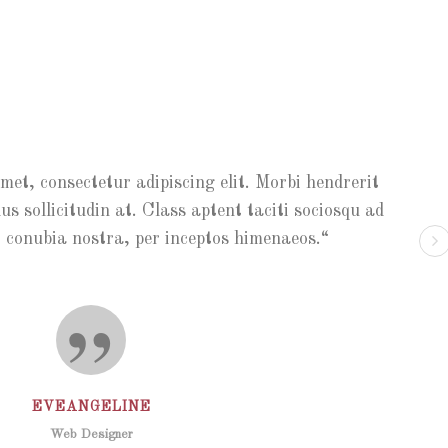
 consectetur adipiscing elit. Morbi hendrerit
met, consectetur adipiscing elit. Morbi hendrerit
Lorem ip
Lore
 sollicitudin at. Class aptent taciti sociosqu ad
llus sollicitudin at. Class aptent taciti sociosqu ad
elit turpi
elit t
nubia nostra, per inceptos himenaeos.
r conubia nostra, per inceptos himenaeos.
lit
EVEANGELINE
PAUL
Web Designer
Web Designer