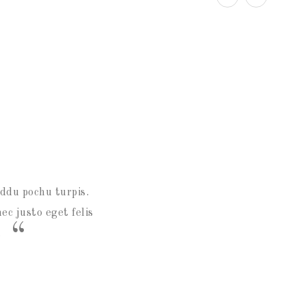
S
ddu pochu turpis.
ec justo eget felis
.