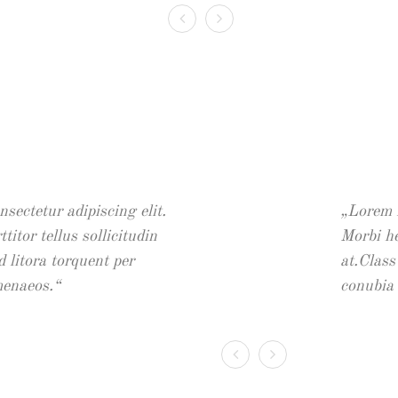
sectetur adipiscing elit.
Lorem ipsum
Lorem i
ttitor tellus sollicitudin
Morbi hendrer
Morbi hen
d litora torquent per
at.Class apt
at.Class
menaeos.
conubia nost
conubia 