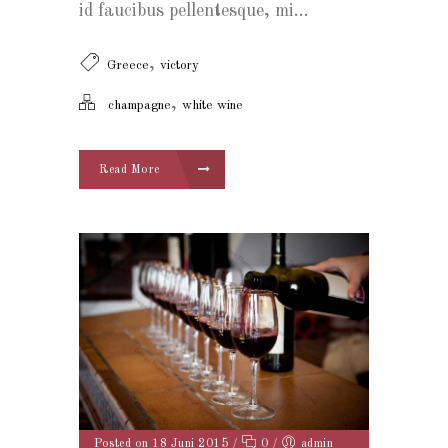
id faucibus pellentesque, mi...
,
Greece
victory
,
champagne
white wine
Read More
Posted on 18 Juni 2015
/
0
/
admin