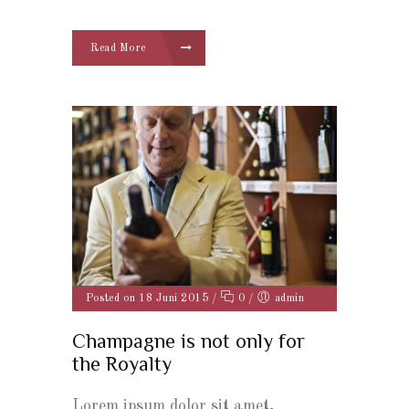
Read More
Posted on 18 Juni 2015
/
0
/
admin
Champagne is not only for
the Royalty
Lorem ipsum dolor sit amet,