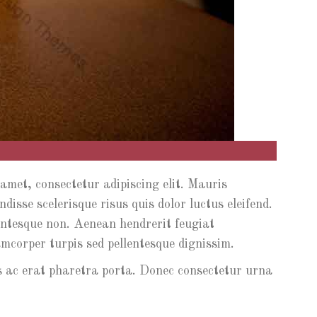
 amet, consectetur adipiscing elit. Mauris
isse scelerisque risus quis dolor luctus eleifend.
lentesque non. Aenean hendrerit feugiat
amcorper turpis sed pellentesque dignissim.
lis ac erat pharetra porta. Donec consectetur urna