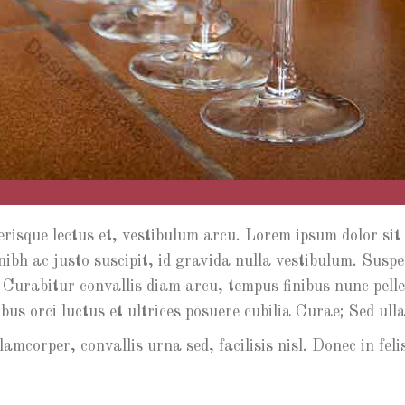
lerisque lectus et, vestibulum arcu. Lorem ipsum dolor sit
h ac justo suscipit, id gravida nulla vestibulum. Suspend
. Curabitur convallis diam arcu, tempus finibus nunc pel
us orci luctus et ultrices posuere cubilia Curae; Sed ull
amcorper, convallis urna sed, facilisis nisl. Donec in fe